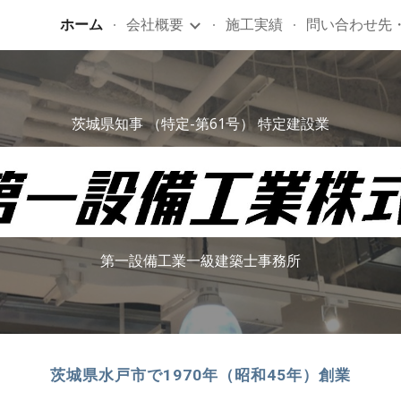
ホーム
会社概要
施工実績
問い合わせ先
ip to main content
Skip to navigat
茨城県知事 （特定-第61号） 特定建設業
第一設備工業一級建築士事務所
茨城県水戸市で1970年（昭和45年）創業