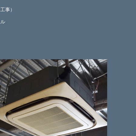
備工事）
アル