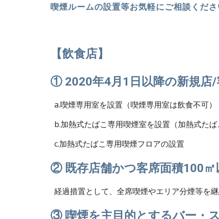
喫煙ルームの設置等お気軽にご相談くださ
【飲食店】
① 2020年4月1日以降の新規
  a.喫煙専用室を設置（喫煙専用室は飲食不可）
  b.加熱式たばこ専用喫煙室を設置（加熱式た
  c.加熱式たばこ専用喫煙フロアの設置
② 既存店舗かつ客席面積100㎡
  経過措置として、全席喫煙やエリア分煙等を
③ 喫煙を主目的とするバー・