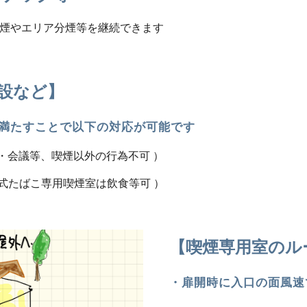
喫煙やエリア分煙等を継続できます
設など】
満たすことで以下の対応が可能です 
食・会議等、喫煙以外の行為不可 ）
熱式たばこ専用喫煙室は飲食等可 ）
【喫煙専用室のル
・扉開時に入口の面風速で