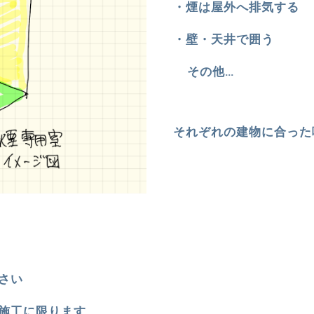
・煙は屋外へ排気する
・壁・天井で囲う
    その他…
それぞれの建物に合った
さい 
施工に限ります