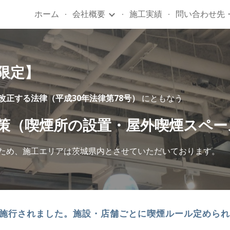
ホーム
会社概要
施工実績
問い合わせ先
ip to main content
Skip to navigat
限定】
改正する法律（平成30年法律第78号）
 にともなう
策（喫煙所の設置・屋外喫煙スペー
ため、施工エリアは茨城県内とさせていただいております。
全面施行されました。施設・店舗ごとに喫煙ルール定めら